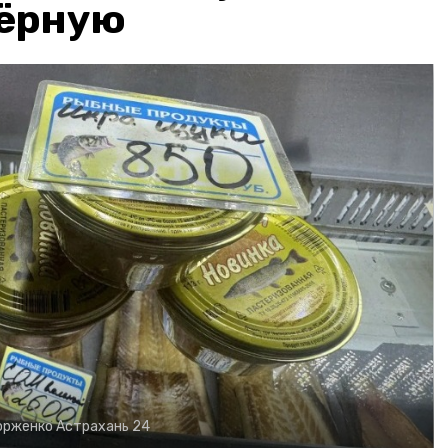
чёрную
орженко
Астрахань 24