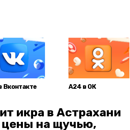
в Вконтакте
А24 в ОК
ит икра в Астрахани
: цены на щучью,