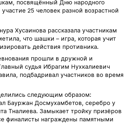
шкам, посвящённый Дню народного
 участие 25 человек разной возрастной
ура Хусаинова рассказала участникам
етила, что шашки – игра, которая учит
лизировать действия противника.
ревнования прошли в дружной и
Главный судья Ибрагим Нухкалиевич
вила, подбадривал участников во время
делились следующим образом:
ал Бауржан Досмухамбетов, серебро у
та Тналиева. Замыкает тройку призёров
се финалисты награждены памятными