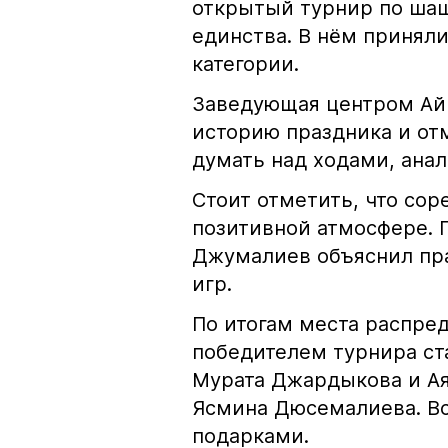
открытый турнир по ша
единства. В нём приняли
категории.
Заведующая центром Айн
историю праздника и отм
думать над ходами, ана
Стоит отметить, что со
позитивной атмосфере. 
Джумалиев объяснил пра
игр.
По итогам места распре
победителем турнира ст
Мурата Джардыкова и Ая
Ясмина Дюсемалиева. В
подарками.