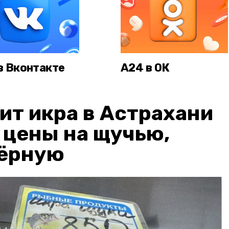
в Вконтакте
А24 в ОК
ит икра в Астрахани
: цены на щучью,
чёрную