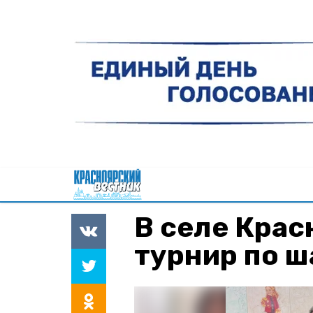
В селе Крас
турнир по 