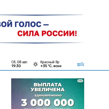
сб, 08 авг.
Красный Яр
19:30
+
35
°С,
ясно