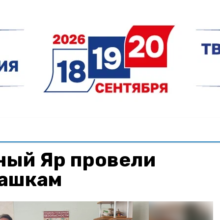
ный Яр провели
шашкам