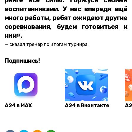
ринге все силы. Горжусь своими
воспитанниками. У нас впереди ещё
много работы, ребят ожидают другие
соревнования, будем готовиться к
ним»,
сказал тренер по итогам турнира.
Подпишись!
А24 в MAX
А24 в Вконтакте
А2