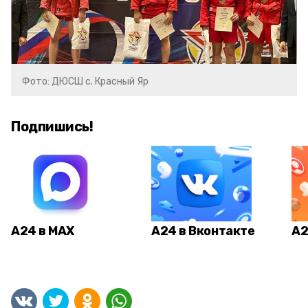
Фото: ДЮСШ с. Красный Яр
Подпишись!
А24 в MAX
А24 в Вконтакте
А2