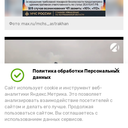
Фото: max.ru/mchs_astrakhan
Политика обработки Персональных
Play
данных
Video
Сайт использует cookie и инструмент веб-
аналитики Яндекс.Метрика. Это позволяет
анализировать взаимодействие посетителей с
сайтом и делать его лучше. Продолжая
Видео: Астрахань 24
пользоваться сайтом, Вы соглашаетесь с
использованием данных сервисов.
пожарная безопасность
пожарная опасность