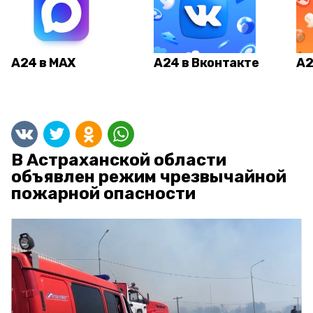
А24 в MAX
А24 в Вконтакте
А2
В Астраханской области
объявлен режим чрезвычайной
пожарной опасности