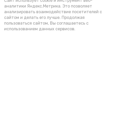
Сайт использует cookie и инструмент веб-
аналитики Яндекс.Метрика. Это позволяет
анализировать взаимодействие посетителей с
сайтом и делать его лучше. Продолжая
пользоваться сайтом, Вы соглашаетесь с
использованием данных сервисов.
А24 в MAX
А24 в Вконтакте
А2
«Сервисы Астраханской
области» теперь доступны в
приложении MAX