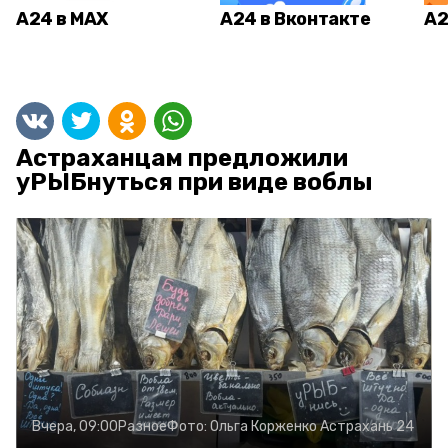
А24 в MAX
А24 в Вконтакте
А2
Астраханцам предложили
уРЫБнуться при виде воблы
Вчера, 09:00
Разное
Фото:
Ольга Корженко
Астрахань 24