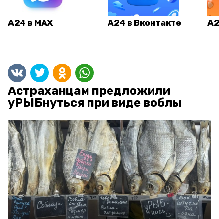
А24 в MAX
А24 в Вконтакте
А2
Астраханцам предложили
уРЫБнуться при виде воблы