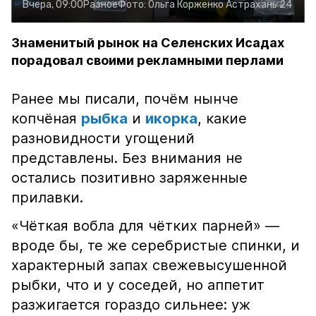
Вчера, 09:00
Разное
Фото:
Ольга Корженко
Астрахань 24
Знаменитый рынок на Селенских Исадах
порадовал своими рекламными перлами
Ранее мы писали, почём нынче
копчёная
рыбка
и
икорка
, какие
разновидности угощений
представлены. Без внимания не
остались позитивно заряженные
прилавки.
«Чёткая вобла для чётких парней» —
вроде бы, те же серебристые спинки, и
характерный запах свежевысушенной
рыбки, что и у соседей, но аппетит
разжигается гораздо сильнее: уж