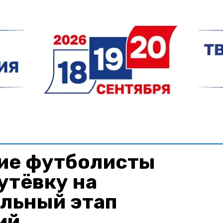
ие футболисты
утёвку на
льный этап
ий