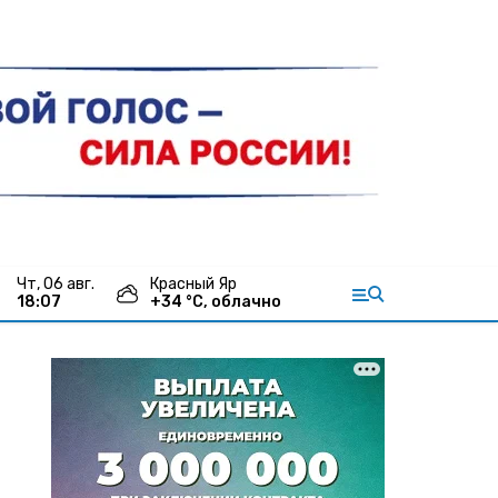
чт, 06 авг.
Красный Яр
18:07
+
34
°С,
облачно