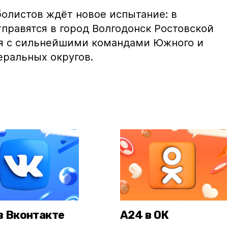
болистов ждёт новое испытание: в
тправятся в город Волгодонск Ростовской
ся с сильнейшими командами Южного и
еральных округов.
в Вконтакте
А24 в ОК