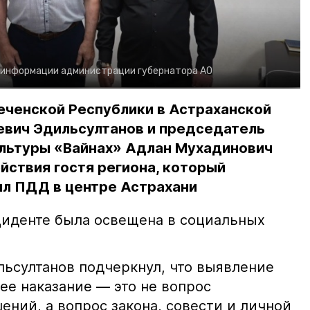
 информации администрации губернатора АО
еченской Республики в Астраханской
евич Эдильсултанов и председатель
льтуры «Вайнах» Адлан Мухадинович
йствия гостя региона, который
л ПДД в центре Астрахани
иденте была освещена в социальных
ьсултанов подчеркнул, что выявление
е наказание — это не вопрос
ний, а вопрос закона, совести и личной