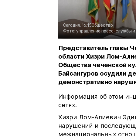
Сегодня, 16:15
Общество
Фото:
управление пресс-службы и
Представитель главы Ч
области Хизри Лом-Али
Общества чеченской ку
Байсангуров осудили де
демонстративно наруши
Информация об этом инц
сетях.
Хизри Лом-Алиевич Эдил
нарушений и последующе
межнациональных отноше