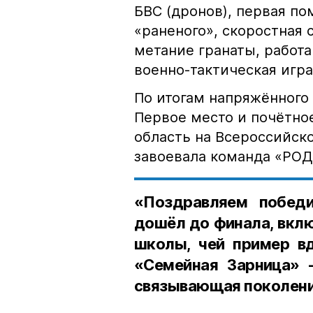
БВС (дронов), первая п
«раненого», скоростная 
метание гранаты, работа
военно-тактическая игра
По итогам напряжённого
Первое место и почётно
область на Всероссийск
завоевала команда «РОД
«Поздравляем побед
дошёл до финала, вкл
школы, чей пример вд
«Семейная Зарница» —
связывающая поколения