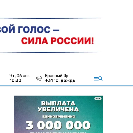
чт, 06 авг.
Красный Яр
10:31
+
31
°С,
дождь