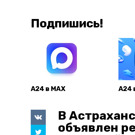
Подпишись!
А24 в MAX
А24 
В Астраханс
объявлен р