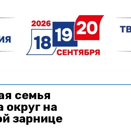
ая семья
 округ на
ой зарнице