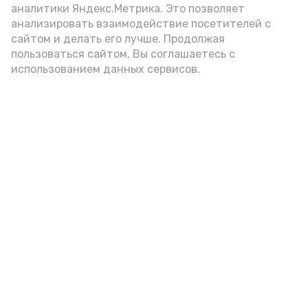
аналитики Яндекс.Метрика. Это позволяет
внимание на хлеб, с которым она
анализировать взаимодействие посетителей с
подаётся: лучше выбирать
сайтом и делать его лучше. Продолжая
цельнозерновой, с мукой грубого
пользоваться сайтом, Вы соглашаетесь с
использованием данных сервисов.
помола. Есть икру следует в первой
половине дня. Кстати, полезнее для
здоровья сопроводить такой бутерброд
сочными овощами, свежей зеленью и
отварным яйцом.