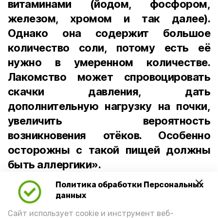
витаминами (йодом, фосфором,
железом, хромом и так далее).
Однако она содержит большое
количество соли, потому есть её
нужно в умеренном количестве.
Лакомство может спровоцировать
скачки давления, дать
дополнительную нагрузку на почки,
увеличить вероятность
возникновения отёков. Особенно
осторожны с такой пищей должны
быть аллергики».
Политика обработки Персональных
Для взрослого человека безопасной
данных
порцией икры считается 30-50 граммов
(2-3 ложки). При этом следует обратить
Сайт использует cookie и инструмент веб-