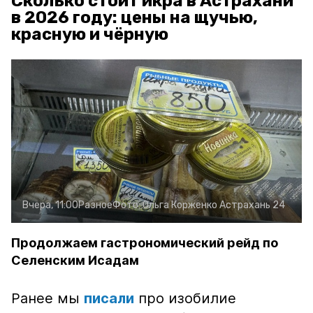
Сколько стоит икра в Астрахани
в 2026 году: цены на щучью,
красную и чёрную
Вчера, 11:00
Разное
Фото:
Ольга Корженко
Астрахань 24
Продолжаем гастрономический рейд по
Селенским Исадам
Ранее мы
писали
про изобилие