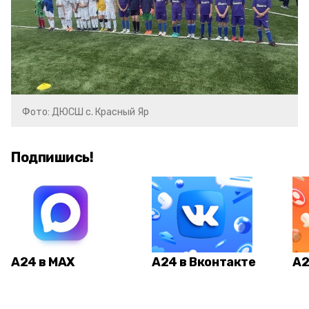
Фото: ДЮСШ с. Красный Яр
Подпишись!
А24 в MAX
А24 в Вконтакте
А2