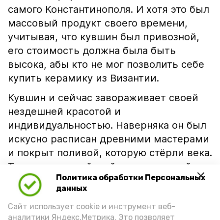
самого Константинополя. И хотя это был
массовый продукт своего времени,
учитывая, что кувшин был привозной,
его стоимость должна была быть
высока, абы кто не мог позволить себе
купить керамику из Византии.
Кувшин и сейчас завораживает своей
нездешней красотой и
индивидуальностью. Наверняка он был
искусно расписан древними мастерами
и покрыт поливой, которую стёрли века.
Теперь византийский керамический
Политика обработки Персональных
кувшин займёт достойное место в
данных
музейной экспозиции, посвященной
Сайт использует cookie и инструмент веб-
далекому прошлому нашей малой
аналитики Яндекс.Метрика. Это позволяет