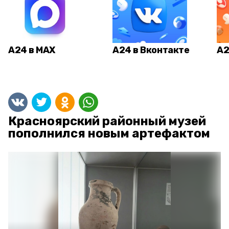
А24 в MAX
А24 в Вконтакте
А2
Красноярский районный музей
пополнился новым артефактом