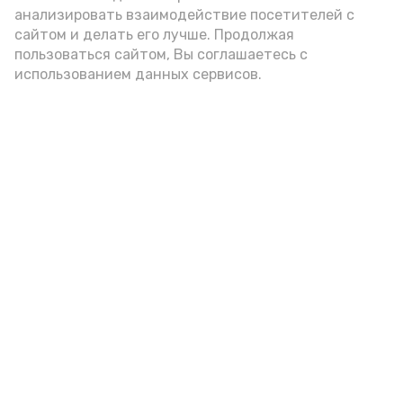
родины. Полюбоваться им сможет
анализировать взаимодействие посетителей с
каждый посетитель Красноярского
сайтом и делать его лучше. Продолжая
районного музея.
пользоваться сайтом, Вы соглашаетесь с
использованием данных сервисов.
Подпишись!
А24 в MAX
А24 в Вконтакте
А2
«Сервисы Астраханской
области» теперь доступны в