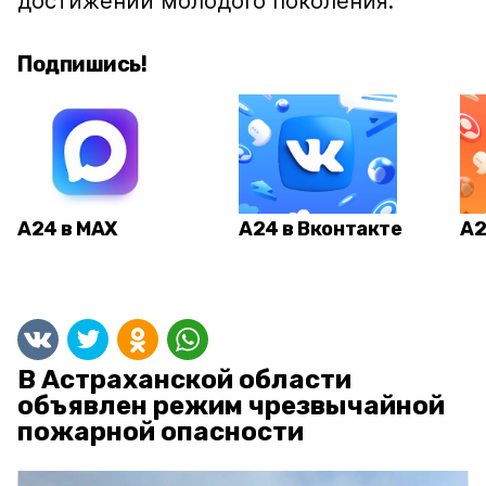
достижений молодого поколения.
Подпишись!
А24 в MAX
А24 в Вконтакте
А2
В Астраханской области
объявлен режим чрезвычайной
пожарной опасности